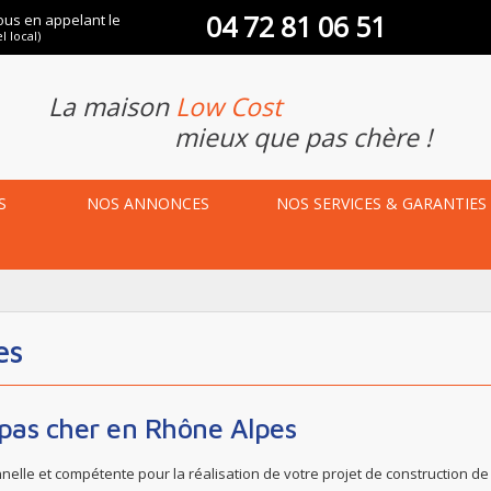
04 72 81 06 51
ous en appelant le
l local)
La maison
Low Cost
mieux que pas chère !
S
NOS
ANNONCES
NOS
SERVICES & GARANTIES
es
 pas cher en Rhône Alpes
elle et compétente pour la réalisation de votre projet de construction d