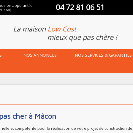
04 72 81 06 51
ous en appelant le
l local)
La maison
Low Cost
mieux que pas chère !
S
NOS
ANNONCES
NOS
SERVICES & GARANTIES
 pas cher à Mâcon
elle et compétente pour la réalisation de votre projet de construction d