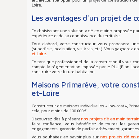
architecte, soit opter pour un
projet de construction cl
Loire
.
Les avantages d’un projet de c
En choisissant une solution « clé en main » proposée pa
expérience et de sa connaissance du territoire.
Tout d’abord, votre constructeur vous proposera une 
(superficie, localisation, vis-à-vis, etc.). Vous gagnerez
et-Loire
.
En tant que professionnel de la construction il vous co
compte la réglementation imposée par le PLU (Plan Loca
construire votre future habitation.
Maisons Primarêve, votre const
et-Loire
Constructeur de maisons individuelles « low-cost », Pri
cela, pour moins de 100 000 €.
Découvrez dès à présent
nos projets clé en main terrai
faire confiance, vous bénéficiez de toutes les
garan
engagements, garantie de parfait achèvement, garantie
Vous souhaitez en savoir plus sur
nos projets clé en 