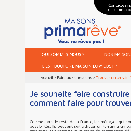
Contactez-n
(prix d'un appe
QUI SOMMES-NOUS ?
NOS
MAISON
C'EST QUOI UNE
MAISON LOW COST ?
accueil
>
foire aux questions
>
trouver un terrain 
Je souhaite faire construire ma maison en Saône-et-Loire :
comment faire pour trouver 
Comme dans le reste de la France, les ménages qui sou
possibilités. Ils peuvent soit acheter un terrain à un p