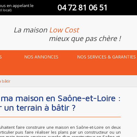
04 72 81 06 51
ous en appelant le
l local)
La maison
Low Cost
mieux que pas chère !
S
NOS
ANNONCES
NOS
SERVICES & GARANTIES
à bâtir
un terrain à bâtir ?
haitent faire construire une maison en Saône-et-Loire on deux
articulier puis faire réaliser les plans par un constructeur ou un