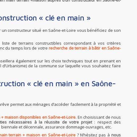
é en main terrain +maison auprès d’un constructeur en Saône-et-
onstruction « clé en main »
r un constructeur situé en Saône-et-Loire vous bénéficiez de son
liste de terrains constructibles correspondant à vos critères
 donc du temps lors de votre
recherche de terrain à bâtir en Saône-
nseillera également sur les choix techniques tout en prenant en
l d’Urbanisme) de la commune sur laquelle vous souhaitez faire
ruction « clé en main » en Saône-
marêve permet aux ménages d’accéder facilement à la propriété et
n + maison disponibles en Saône-et-Loire
. En choisissant de nous
ties nécessaires à la réussite de votre projet
: respect des
s biennale et décennale, assurance dommage-ouvrages, etc.
main terrain + maison en Saône-et-Loire
? N’hésitez pas à
nous